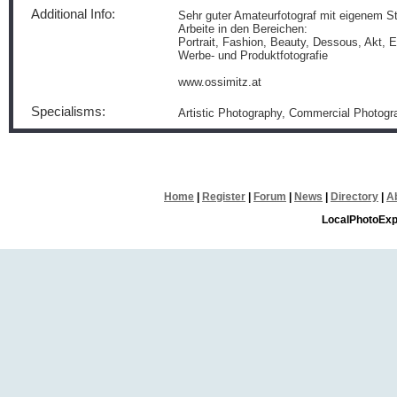
Additional Info:
Sehr guter Amateurfotograf mit eigenem St
Arbeite in den Bereichen:
Portrait, Fashion, Beauty, Dessous, Akt, E
Werbe- und Produktfotografie
www.ossimitz.at
Specialisms:
Artistic Photography, Commercial Photogra
Home
|
Register
|
Forum
|
News
|
Directory
|
A
LocalPhotoExp